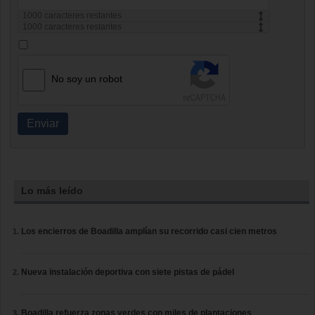
1000
caracteres restantes
1000
caracteres restantes
No soy un robot
Enviar
Lo más leído
Los encierros de Boadilla amplían su recorrido casi cien metros
Nueva instalación deportiva con siete pistas de pádel
Boadilla refuerza zonas verdes con miles de plantaciones