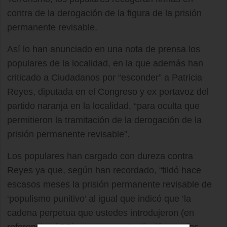
contra de la derogación de la figura de la prisión
permanente revisable.
Así lo han anunciado en una nota de prensa los
populares de la localidad, en la que además han
criticado a Ciudadanos por “esconder” a Patricia
Reyes, diputada en el Congreso y ex portavoz del
partido naranja en la localidad, “para oculta que
permitieron la tramitación de la derogación de la
prisión permanente revisable”.
Los populares han cargado con dureza contra
Reyes ya que, según han recordado, “tildó hace
escasos meses la prisión permanente revisable de
‘populismo punitivo’ al igual que indicó que ‘la
cadena perpetua que ustedes introdujeron (en