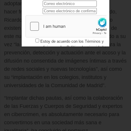
adoptar medidas de acción positiva para
hacer frente a esta ‘sextorsion’” En este sentido,
Ricardo Díaz ha señalado que“actualmente no
existen planes preventivos contra el aumento de
este nuevo fenómeno delictivo” y ha reclamado a su
Estoy de acuerdo con los
Términos y
vez “la elaboración de una serie de pautas para la
condiciones
y los
Política de privacidad
prevención, detección y actuación ante el acoso y la
difusión no consentida de imágenes íntimas a través
de redes sociales y nuevas tecnologías”, así como
su “implantación en los colegios, institutos y
universidades de la Comunidad de Madrid”.
“Implantar dichas pautas, así como la colaboración
de las Fuerzas y Cuerpos de Seguridad y expertos
en cibercrimen, es absolutamente necesario para
convertirnos en una sociedad más sana e
igualitaria”, ha concluido el portavoz.