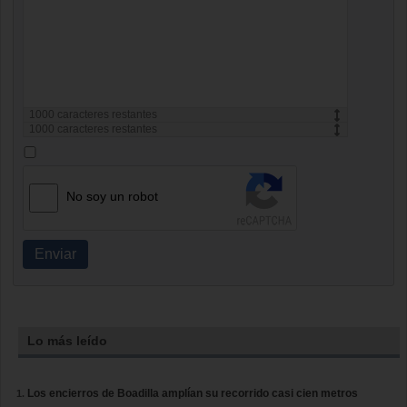
1000
caracteres restantes
1000
caracteres restantes
No soy un robot
Enviar
Lo más leído
Los encierros de Boadilla amplían su recorrido casi cien metros