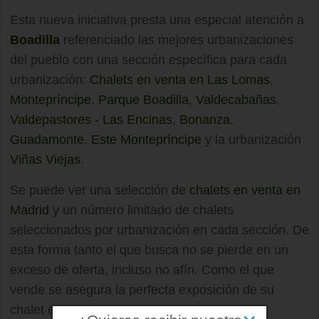
Esta nueva iniciativa presta una especial atención a
Boadilla
referenciado las mejores urbanizaciones
del pueblo con una sección específica para cada
urbanización:
Chalets en venta en Las Lomas
,
Montepríncipe
,
Parque Boadilla
,
Valdecabañas
,
Valdepastores - Las Encinas
,
Bonanza
,
Guadamonte
,
Este Montepríncipe
y la urbanización
Viñas Viejas
.
Se puede ver una selección de
chalets en venta en
Madrid
y un número limitado de chalets
seleccionados por urbanización en cada sección. De
esta forma tanto el que busca no se pierde en un
exceso de oferta, incluso no afín. Como el que
vende se asegura la perfecta exposición de su
chalet en venta.