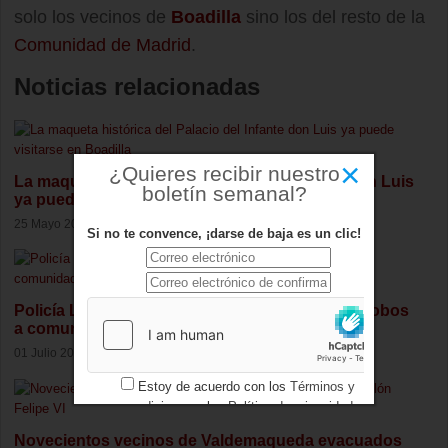
solo los vecinos de
Boadilla
sino los del resto de la
Comunidad de Madrid
.
Noticias relacionadas
×
¿Quieres recibir nuestro
La maqueta histórica del Palacio del Infante don Luis
boletín semanal?
ya puede visitarse en Boadilla
25 Mayo 2026
Si no te convence, ¡darse de baja es un clic!
Policía Local y Guardia Civil dan consejos antirobos
a comunidades de Boadilla
01 Julio 2026
Estoy de acuerdo con los
Términos y
condiciones
y los
Política de privacidad
Novecientos vecinos de Valdemaqueda evacuados