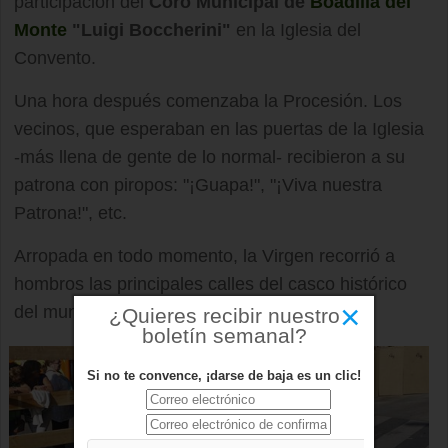
participación del
Coro Municipal de
Boadilla del
Monte
"Luigi Boccherini"
en la Iglesia del
Convento.
Una hora después comenzaba la Procesión. Los
vecinos, que esperaban en las puertas de la Iglesia
-más llena de gente de lo normal- recibieron a su
patrona con piropos: "¡Guapa!", "¡Viva nuestra
Patrona!", etc.
Arropada en todo momento, la Virgen recorrió a
hombros las principales calles del casco histórico
×
del municipio.
¿Quieres recibir nuestro
boletín semanal?
Si no te convence, ¡darse de baja es un clic!