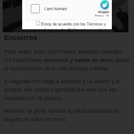
Estoy de acuerdo con los
Términos y
condiciones
y los
Política de privacidad
Encierros
Poco antes, a las 10:00 horas, Boadilla celebraba
los tradicionales
encierros y suelta de reses
desde
el aparcamiento de la calle Enrique Calabia.
El segundo toro llegó a alcanzar a un vecino y le
produjo una herida superficial que tuvo que ser
suturada con 25 puntos.
Mientras, la gente llenaba la plaza esperando la
llegada de todos los toros.