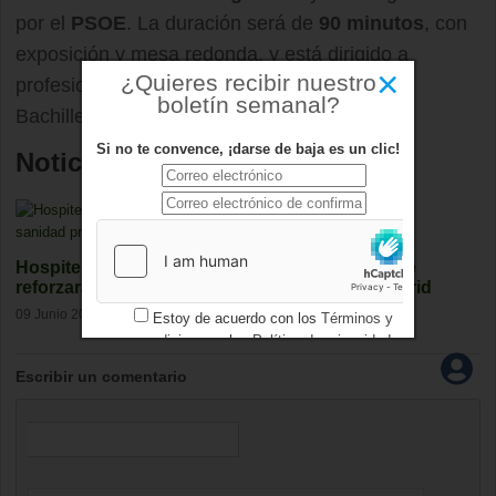
por el
PSOE
. La duración será de
90 minutos
, con
exposición y mesa redonda, y está dirigido a
×
¿Quieres recibir nuestro
profesionales, universitarios y estudiantes de
boletín semanal?
Bachillerato.
Si no te convence, ¡darse de baja es un clic!
Noticias relacionadas
Hospiten Madrid Boadilla, el nuevo hospital que
reforzará la sanidad privada en el oeste de Madrid
09 Junio 2026
Estoy de acuerdo con los
Términos y
condiciones
y los
Política de privacidad
Escribir un comentario