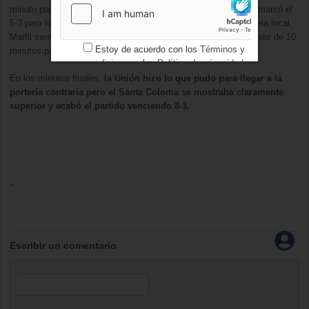
minuto para el final, anotó el 4-3. Tras el descanso, Ferrándiz marcó el
5-3 para los catalanes. Con 5-3 y
la Unión
volcada sobre la meta local
,
Marfil sentenciaba el choque al anotar Fontana el 6-
3 a
poco más de 10
Estoy de acuerdo con los
Términos y
minutos para el final.
condiciones
y los
Política de privacidad
En los minutos finales,
la Unión
hizo lo que pudo para llegar a la
portería contraria pero el Santa Coloma se mostraba claramente
superior y acabó el partido venciendo 8-3.
.
Escribir un comentario