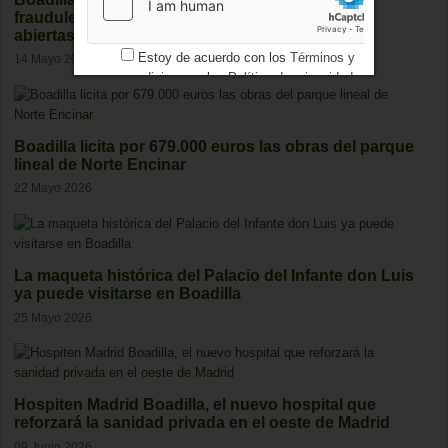
fraudulento y mantiene varias investigaciones
abiertas
Estoy de acuerdo con los
Términos y
14 Mayo 2026
condiciones
y los
Política de privacidad
Boadilla licita por 679.000 euros las obras del parque
lineal de Norte Encinar
22 Mayo 2026
La maqueta histórica del Palacio del Infante don Luis
ya puede visitarse en Boadilla
25 Mayo 2026
Hospiten Madrid Boadilla, el nuevo hospital que
reforzará la sanidad privada en el oeste de Madrid
09 Junio 2026