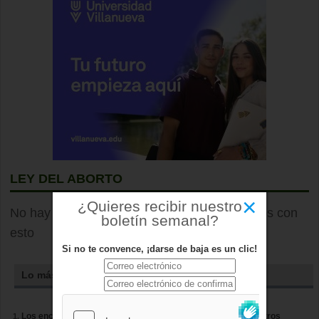
LEY DEL ABORTO
×
¿Quieres recibir nuestro
No hay elementos que hayan sido etiquetados con
boletín semanal?
esto
Si no te convence, ¡darse de baja es un clic!
Lo más leído
Los encierros de Boadilla amplían su recorrido casi cien metros