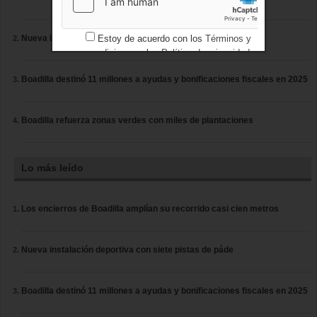
Estoy de acuerdo con los
Términos y
Nueva instalación deportiva con siete pistas de páde
condiciones
y los
Política de privacidad
Boadilla destinó 11 millones a ayudas y bonificaciones fiscales en 2025
Boadilla refuerza zonas verdes con miles de plantaciones
Lo más leído
Los encierros de Boadilla amplían su recorrido casi cien metros
Nueva instalación deportiva con siete pistas de páde
Boadilla destinó 11 millones a ayudas y bonificaciones fiscales en 2025