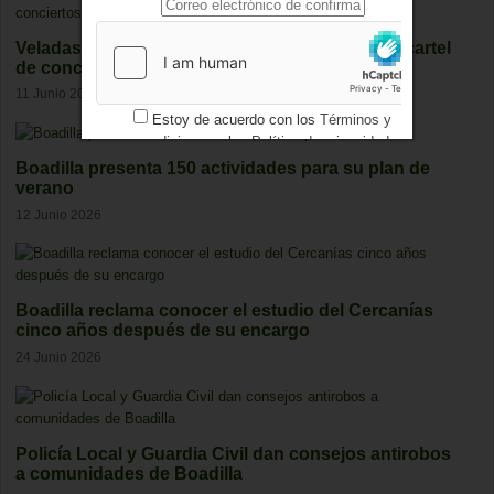
Veladas del Palacio de Boadilla 2026: fechas y cartel
de conciertos
11 Junio 2026
Estoy de acuerdo con los
Términos y
condiciones
y los
Política de privacidad
Boadilla presenta 150 actividades para su plan de
verano
12 Junio 2026
Boadilla reclama conocer el estudio del Cercanías
cinco años después de su encargo
24 Junio 2026
Policía Local y Guardia Civil dan consejos antirobos
a comunidades de Boadilla