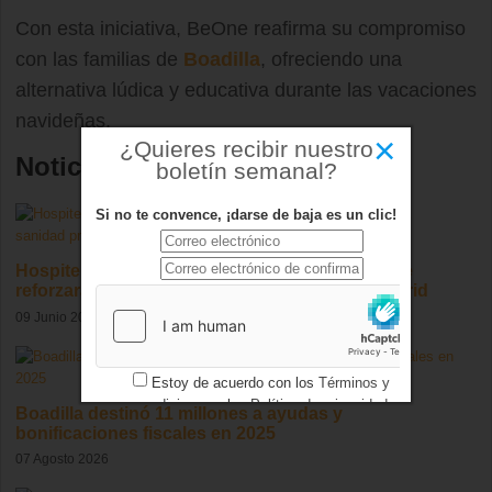
Con esta iniciativa, BeOne reafirma su compromiso
con las familias de
Boadilla
, ofreciendo una
alternativa lúdica y educativa durante las vacaciones
navideñas.
×
¿Quieres recibir nuestro
Noticias relacionadas
boletín semanal?
Si no te convence, ¡darse de baja es un clic!
Hospiten Madrid Boadilla, el nuevo hospital que
reforzará la sanidad privada en el oeste de Madrid
09 Junio 2026
Estoy de acuerdo con los
Términos y
condiciones
y los
Política de privacidad
Boadilla destinó 11 millones a ayudas y
bonificaciones fiscales en 2025
07 Agosto 2026