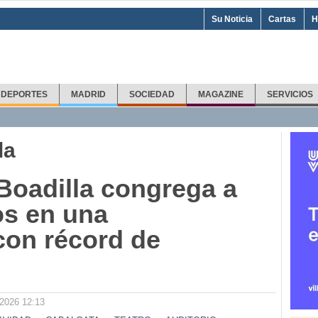
Su Noticia
Cartas
H
DEPORTES
MADRID
SOCIEDAD
MAGAZINE
SERVICIOS
la
Boadilla congrega a
os en una
con récord de
2026 12:13