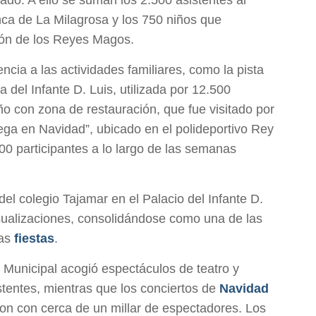
ado. A ello se suman los 2.500 asistentes al
inca de La Milagrosa y los 750 niños que
zón de los Reyes Magos.
ncia a las actividades familiares, como la pista
a del Infante D. Luis, utilizada por 12.500
ño con zona de restauración, que fue visitado por
ega en Navidad”, ubicado en el polideportivo Rey
000 participantes a lo largo de las semanas
 del colegio Tajamar en el Palacio del Infante D.
sualizaciones, consolidándose como una de las
tas
fiestas
.
io Municipal acogió espectáculos de teatro y
tentes, mientras que los conciertos de
Navidad
ron con cerca de un millar de espectadores. Los