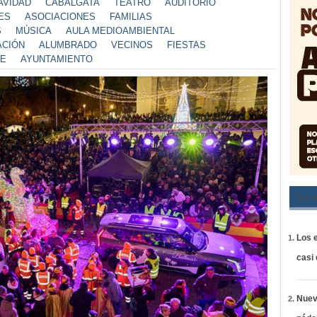
AVIDAD
CABALGATA
TEATRO
AUDITORIO
ES
ASOCIACIONES
FAMILIAS
S
MÚSICA
AULA MEDIOAMBIENTAL
CIÓN
ALUMBRADO
VECINOS
FIESTAS
TE
AYUNTAMIENTO
Lo 
Los e
casi
Nueva