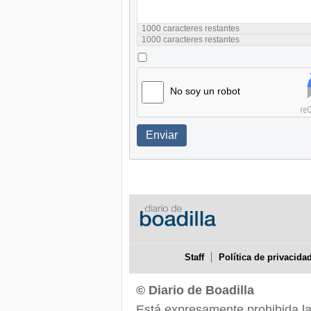
1000
caracteres restantes
1000
caracteres restantes
No soy un robot
Enviar
Staff
Política de privacida
© Diario de Boadilla
Está expresamente prohibida la r