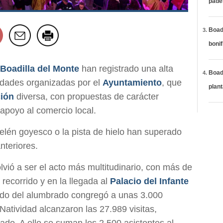
páde
Boadi
bonif
Boadilla del Monte
han registrado una alta
Boadi
vidades organizadas por el
Ayuntamiento
, que
plan
ión
diversa, con propuestas de carácter
e apoyo al comercio local.
elén goyesco o la pista de hielo han superado
nteriores.
lvió a ser el acto más multitudinario, con más de
recorrido y en la llegada al
Palacio del Infante
ido del alumbrado congregó a unas 3.000
Natividad alcanzaron las 27.989 visitas,