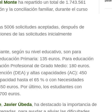
páde
el Monte
ha repartido un total de 1.743.561
 y la conciliación familiar, durante el curso
las 5006 solicitudes aceptadas, después de
ciones de las solicitudes inicialmente
ante, según su nivel educativo, son para
 educación Primaria: 135 euros. Para educación
ación Profesional de Grado Medio: 180 euros.
tención (DEA) y altas capacidades (AC): 450
apacidad hasta el 65 % o con Necesidades
0 euros. Por último, los estudiantes con
2700 euros.
e
,
Javier Úbeda
, ha destacado la importancia de
egadas, para ayudar a aliviar las dificultades