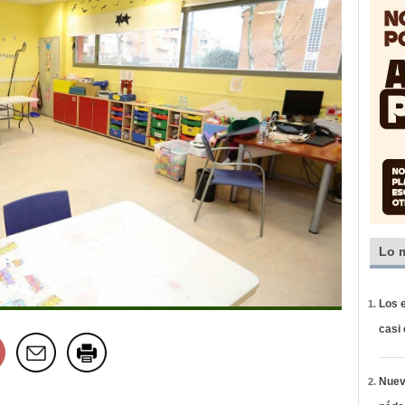
Lo 
Los e
casi
Nueva