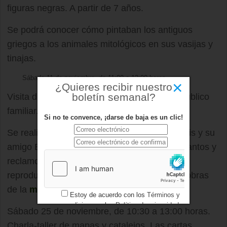
figuras negras. A partir de 7 años.
Se podrá conocer cómo pintaban los antiguos
griegos a los animales mitológicos en sus vasijas y
tinajas.
Sábado 11 de noviembre, de 11:00 a 12:00 horas.
×
¿Quieres recibir nuestro
boletín semanal?
Visita dinamizada. Los pájaros de D. Luis. Público
familiar.
Si no te convence, ¡darse de baja es un clic!
Se realizará una visita en compañía de D. Luis y su
amigo Boccherini para escuchar diferentes cantos y
reclamos de aves y aprender cómo se han
reproducido e interpretado en las diferentes obras
de la
música
clásica.
Estoy de acuerdo con los
Términos y
condiciones
y los
Política de privacidad
Sábado 25 de noviembre, de 10:30 a 13:00 horas.
Charla-taller de mapas y catalejos. Las cartas