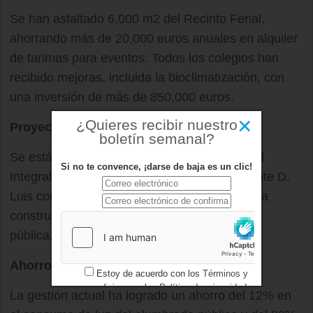
Se han asfaltado 6,000 m2 del Recinto Ferial,
ahorrando más de 20,000 euros anuales en alquiler
de tarimas para eventos. Todos los colegios han
recibido mejoras, incluida la bioclimatización, con
una inversión de más de 850,000 euros.
×
¿Quieres recibir nuestro
Proyectos en curso
boletín semanal?
Se está construyendo el Centro de Seguridad
Si no te convence, ¡darse de baja es un clic!
Integral y se planea conectar la avenida Infante D.
Luis con la
M-50
. Además, están en marcha la
construcción de 158 viviendas de protección
pública.
Ahorro y eficiencia
Estoy de acuerdo con los
Términos y
condiciones
y los
Política de privacidad
La gestión actual ha logrado un ahorro del 12% en