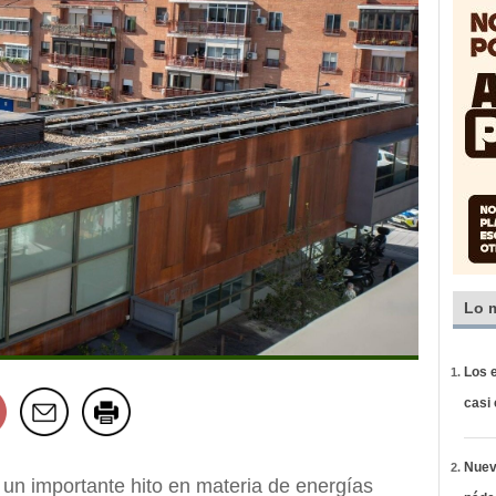
Lo 
Los e
casi
Nueva
 un importante hito en materia de energías