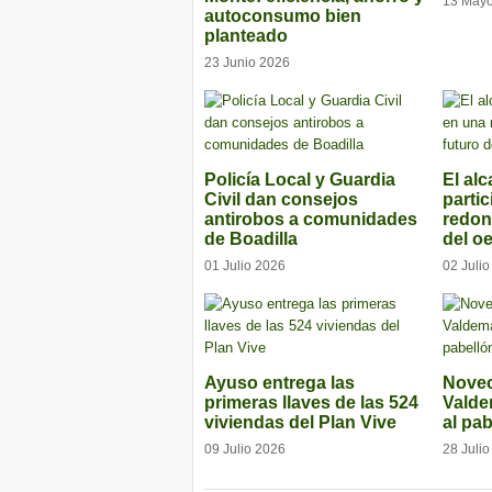
13 May
autoconsumo bien
planteado
23 Junio 2026
Policía Local y Guardia
El alc
Civil dan consejos
parti
antirobos a comunidades
redon
de Boadilla
del o
01 Julio 2026
02 Juli
Ayuso entrega las
Novec
primeras llaves de las 524
Vald
viviendas del Plan Vive
al pab
09 Julio 2026
28 Juli