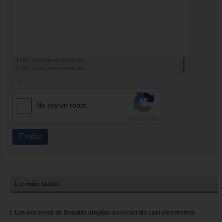
1000
caracteres restantes
1000
caracteres restantes
No soy un robot
Enviar
Lo más leído
Los encierros de Boadilla amplían su recorrido casi cien metros