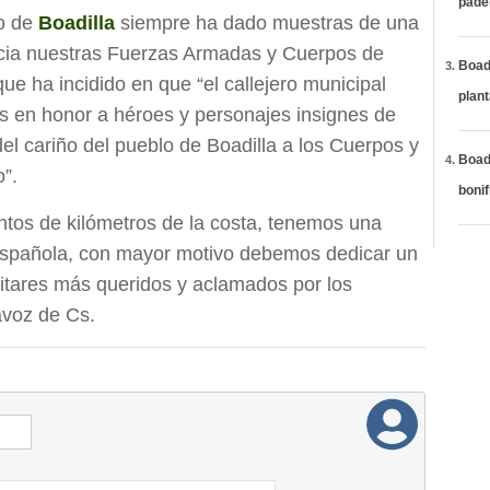
páde
lo de
Boadilla
siempre ha dado muestras de una
hacia nuestras Fuerzas Armadas y Cuerpos de
Boadi
ue ha incidido en que “el callejero municipal
plan
as en honor a héroes y personajes insignes de
 del cariño del pueblo de Boadilla a los Cuerpos y
Boadi
”.
bonif
entos de kilómetros de la costa, tenemos una
spañola, con mayor motivo debemos dedicar un
litares más queridos y aclamados por los
avoz de Cs.