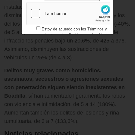
instalaciones (-44,9%, de 49 a 27). También
disminuyen los hurtos (-43,4 %, de 173 a 98) y los
delitos contra la libertad e indemnidad sexual (-40%,
Estoy de acuerdo con los
Términos y
de 5 a 3). La tipología reseñada como resto de
condiciones
y los
Política de privacidad
infracciones penales baja un 20,6%, de 425 a 376.
Asimismo, disminuyen las sustracciones de
vehículos un 25% (de 4 a 3).
Delitos muy graves como homicidios,
asesinatos, secuestros o agresiones sexuales
con penetración siguen siendo inexistentes en
Boadilla
; sí han aumentado ligeramente los robos
con violencia e intimidación, de 5 a 14 (180%).
Aumentan también los delitos de lesiones y riña
tumultuaria, de 3 a 7 (133,3%).
Noticias relacionadas