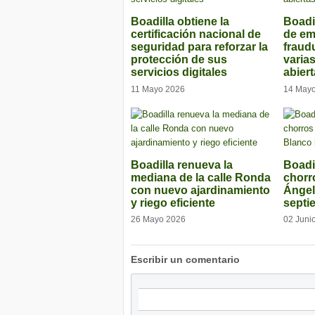
Boadilla obtiene la
Boadi
certificación nacional de
de e
seguridad para reforzar la
fraud
protección de sus
varia
servicios digitales
abier
11 Mayo 2026
14 May
Boadilla renueva la
Boadil
mediana de la calle Ronda
chorr
con nuevo ajardinamiento
Ángel
y riego eficiente
septi
26 Mayo 2026
02 Juni
Escribir un comentario