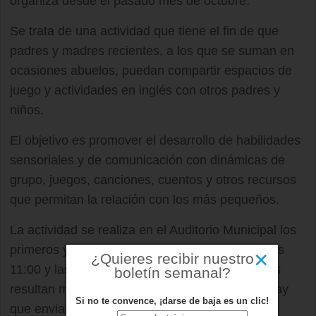
organiza desde el pasado mes de octubre.
Se trata de una actividad que tiene el fin de que
padres y madres recientes, a los que se suman en
ocasiones abuelos, puedan compartir espacios de
juego y actividades en inglés con otros padres y
niños.
El objetivo es promover el desarrollo de habilidades
sensoriales y de comunicación con dinámicas de
grupo, juegos, canciones, cuentos y otros recursos
que permitan la relación con los más pequeños.
La actividad se realiza en el Auditorio Municipal los
primeros y terceros lunes de cada mes, entre las
×
¿Quieres recibir nuestro
11:00 y las 12:30 horas. Es gratuita y los grupos
boletín semanal?
resultan muy dinámicos. Para inscribirse solo hay
Si no te convence, ¡darse de baja es un clic!
que enviar hasta dos días antes un correo a la