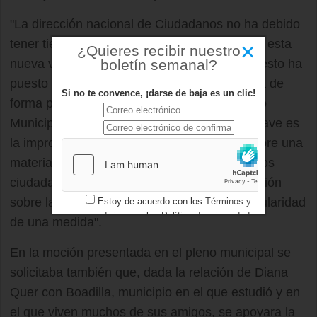
"La dirección nacional de Ciudadanos no ha debido
tener tiempo de informar a sus concejales de esta
×
¿Quieres recibir nuestro
boletín semanal?
nueva vuelta de tuerca en sus posiciones, y esto ha
puesto en entredicho a sus ediles en Boadilla de
Si no te convence, ¡darse de baja es un clic!
forma pública", han explicado desde el Grupo
Municipal Popular. "No sabemos si lo más grave es
la improvisación y falta de criterio estable sobre una
materia tan relevante como la seguridad de los
ciudadanos o su tendencia al cambio de opinión
sobre la marcha conforme evolucione la popularidad
Estoy de acuerdo con los
Términos y
condiciones
y los
Política de privacidad
de una medida".
En la moción presentada en el pleno municipal se
solicitaba también que, dada la relación de Diana
Quer con Boadilla, municipio en el que estudió y en
el que viven muchos de sus amigos, se apoyara la