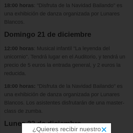
18:00 horas
: "Disfruta de la Navidad Bailando" es
una exhibición de danza organizada por Lunares
Blancos.
Domingo 21 de diciembre
12:00 horas
: Musical infantil "La leyenda del
unicornio". Tendrá lugar en el Auditorio, y tendrá un
precio de 5 euros la entrada general, y 2 euros la
reducida.
18:00 horas:
"Disfruta de la Navidad Bailando" es
una exhibición de danza organizada por Lunares
Blancos. Los asistentes disfrutarán de una master-
class de zumba.
Lunes 22 de diciembre
×
¿Quieres recibir nuestro