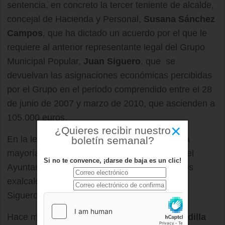
sentencia, en concreto la tercer teniente de alcalde,
concejal de Hacienda y Personal,
Susana Sánchez
Campos
, que ha dictado un acuerdo por el que le
requiere al anterior representante legal del Grupo
Municipal Popular,
Juan Siguero
, que se
devuelvan las asignaciones económicas percibidas
por el Grupo en el periodo comprendido entre el 28
de junio de 2007 y marzo de 2010, que ascienden a
105.000 euros.
×
¿Quieres recibir nuestro
En la legislatura anterior, el
PP
contó con una
boletín semanal?
mayoría absoluta de 16 de 21 concejales en el
Si no te convence, ¡darse de baja es un clic!
Ayuntamiento, entre los que se encuentran los
exalcaldes
Arturo González Panero
y Juan
Siguero, imputados en la Trama
Gürtel
.
Hace más de 7 años, el
Alternativa por Boadilla