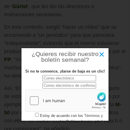
de '
Gürtel
', que les dio las directrices e
instrucciones necesarias.
En este contexto, surgió "hacer un vídeo" que se
encomendó a "un periódico" para que pareciera
"independiente", evitando que el mismo estuviese
producido por el
Ayuntamiento de Boadilla
o por el
×
¿Quieres recibir nuestro
boletín semanal?
PP
. "Surgen actos de precampaña en los que
muchos son a la vez que la campaña autonómica",
Si no te convence, ¡darse de baja es un clic!
ha detallado.
Así, 'El Albondiguilla' ha asegurado que en alguno
de estos actos llegó a participar Aguirre, como por
ejemplo en el que se promocionó el cierre de la
M-
50
por el norte. "Estos gastos corríamos nosotros
Estoy de acuerdo con los
Términos y
con ellos. Se hacían extraoficialmente, por caja b o
condiciones
y los
Política de privacidad
por comisiones", ha añadido.