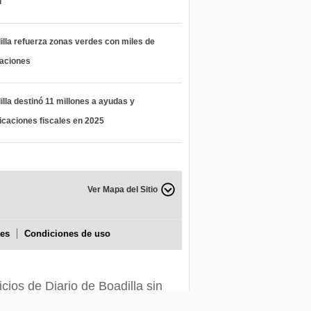
l
lla refuerza zonas verdes con miles de
taciones
lla destinó 11 millones a ayudas y
icaciones fiscales en 2025
Ver Mapa del Sitio
ies
Condiciones de uso
icios de Diario de Boadilla sin