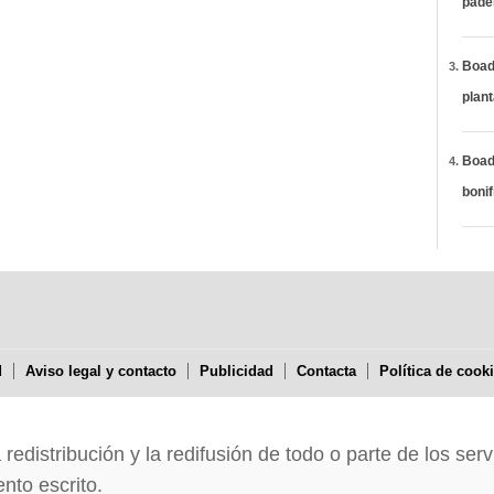
páde
Boadi
plan
Boadi
bonif
d
Aviso legal y contacto
Publicidad
Contacta
Política de cook
edistribución y la redifusión de todo o parte de los serv
nto escrito.