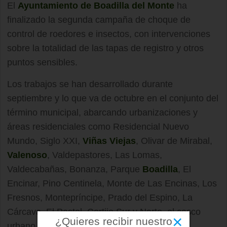
El
Ayuntamiento de Boadilla del Monte
ha
finalizado la segunda campaña de choque de
control de roedores e insectos, con intervenciones
sobre la totalidad de las tapas de registro y otros
puntos sensibles.
Los trabajos se han desarrollado durante
septiembre y lo que va de octubre en el conjunto del
término municipal, abarcando urbanizaciones y
áreas residenciales como Residencial Nuevo
Mundo, Siglo XXI,
Viñas Viejas
, Olivar de Mirabal,
Valenoso
, Valdepastores, Las Lomas,
Valdecabañas, Bonanza, Parque
Boadilla
, El
Encinar, Pino Centinela, Monte de Las Encinas, Los
Fresnos, Montepríncipe, Prado del Espino, La
Cárcava, El Pastel, Cortijo Sur y Norte, el casco
×
¿Quieres recibir nuestro
urbano y Las Eras.