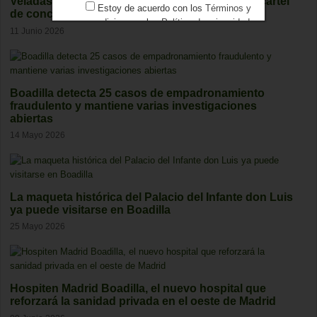
Veladas del Palacio de Boadilla 2026: fechas y cartel
Estoy de acuerdo con los
Términos y
de conciertos
condiciones
y los
Política de privacidad
11 Junio 2026
Boadilla detecta 25 casos de empadronamiento
fraudulento y mantiene varias investigaciones
abiertas
14 Mayo 2026
La maqueta histórica del Palacio del Infante don Luis
ya puede visitarse en Boadilla
25 Mayo 2026
Hospiten Madrid Boadilla, el nuevo hospital que
reforzará la sanidad privada en el oeste de Madrid