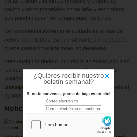
evitar la acumulación de envases y embalajes
vacíos y otros materiales como leña y escombros
que puedan servir de refugio para roedores.
Se recomienda extremar el cuidado en el uso de
cebos rodenticidas, ya que su manejo inadecuado
puede causar intoxicaciones no deseadas.
Ante cualquier duda o incidencia en zonas públicas,
los vecinos pueden dirigirse a la Concejalía de
×
¿Quieres recibir nuestro
Sanidad a través del correo electrónico
boletín semanal?
concejaliasanidad@aytoboadilla.com
o llamando al
Si no te convence, ¡darse de baja es un clic!
91 633 48 32.
Noticias relacionadas