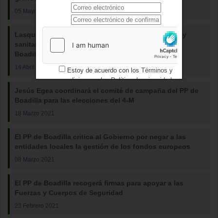
05 Mayo 2021
Lasquetty pone en valor las políticas económicas y
sanitarias del PP en un encuentro con afiliados de
Boadilla
14 Abril 2021
Estoy de acuerdo con los
Términos y
condiciones
y los
Política de privacidad
Jesús Egea coordinará el comité de campaña del PP de
Boadilla para las elecciones del 4-M
18 Marzo 2021
El PP de Boadilla critica al Gobierno por negar a las
entidades locales la gestión de los fondos europeos
08 Marzo 2021
El PP de Boadilla recogerá firmas para apoyar a las
Fuerzas y Cuerpos de Seguridad
23 Febrero 2021