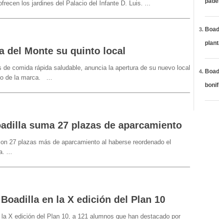
páde
recen los jardines del Palacio del Infante D. Luis.
...
Boadi
plan
a del Monte su quinto local
 de comida rápida saludable, anuncia la apertura de su nuevo local
Boadi
into de la marca.
...
bonif
oadilla suma 27 plazas de aparcamiento
 con 27 plazas más de aparcamiento al haberse reordenado el
ía.
...
oadilla en la X edición del Plan 10
 la X edición del Plan 10, a 121 alumnos que han destacado por