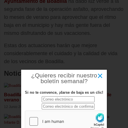
Ayuntamiento de Boadilla
ha dado luz verde a la
segunda fase de la operación asfalto, aprovechando
lo meses de verano para aprovechar que el ritmo
baja en el municipio y hay más gente fuera del
mismo disfrutando de sus vacaciones.
Estas dos actuaciones harán que mejore
considerablemente el cuidado y la calidad de vida
de los vecinos de Boadilla.
Noticias relacionadas
×
¿Quieres recibir nuestro
boletín semanal?
Si no te convence, ¡darse de baja es un clic!
Boadilla presenta 150 actividades para su plan de
verano
12 Junio 2026