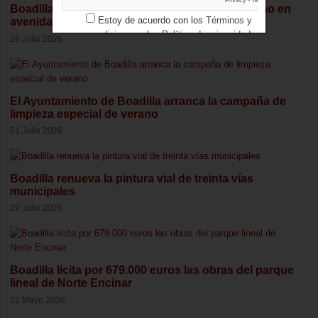
Boadilla continúa limpiezas especiales de verano en
Estoy de acuerdo con los
Términos y
avenida Infante D. Luis
condiciones
y los
Política de privacidad
28 Julio 2026
El Ayuntamiento de Boadilla arranca la campaña de
limpieza especial de verano
01 Julio 2026
Boadilla renueva la pintura vial de treinta vías
municipales
29 Julio 2026
Boadilla licita por 679.000 euros las obras del parque
lineal de Norte Encinar
22 Mayo 2026