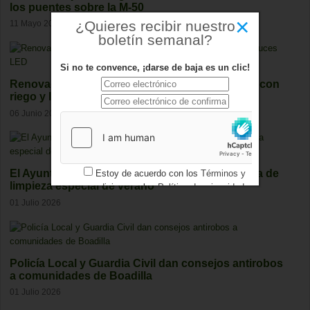
los puentes sobre la M-50
×
¿Quieres recibir nuestro
11 Mayo 2026
boletín semanal?
Si no te convence, ¡darse de baja es un clic!
Renovada la rotonda de Condesa de Chinchón con
riego y luces LED
06 Junio 2026
El Ayuntamiento de Boadilla arranca la campaña de
Estoy de acuerdo con los
Términos y
limpieza especial de verano
condiciones
y los
Política de privacidad
01 Julio 2026
Policía Local y Guardia Civil dan consejos antirobos
a comunidades de Boadilla
01 Julio 2026