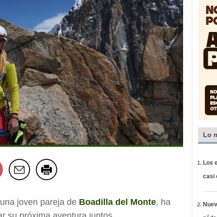
Lo 
Los e
casi
 una joven pareja de
Boadilla del Monte
, ha
Nueva
r su próxima aventura juntos.