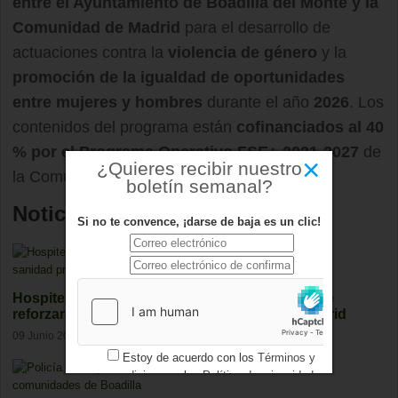
entre el Ayuntamiento de Boadilla del Monte y la
Comunidad de Madrid
para el desarrollo de
actuaciones contra la
violencia de género
y la
promoción de la igualdad de oportunidades
entre mujeres y hombres
durante el año
2026
. Los
contenidos del programa están
cofinanciados al 40
% por el Programa Operativo FSE+ 2021-2027
de
×
¿Quieres recibir nuestro
la Comunidad de Madrid.
boletín semanal?
Noticias relacionadas
Si no te convence, ¡darse de baja es un clic!
Hospiten Madrid Boadilla, el nuevo hospital que
reforzará la sanidad privada en el oeste de Madrid
09 Junio 2026
Estoy de acuerdo con los
Términos y
condiciones
y los
Política de privacidad