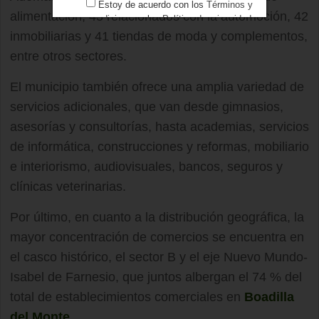
Estoy de acuerdo con los
Términos y
alimentación, 43 relacionados con la automoción, 42
condiciones
y los
Política de privacidad
inmobiliarias y 41 tiendas de moda y complementos,
entre otros sectores.
El municipio también ofrece una amplia variedad de
servicios adicionales, que van desde gimnasios,
asesorías y consultorías, hasta academias, servicios
de informática, construcciones y reformas, mobiliario
e interiorismo, audiovisuales, bancos, seguros y
clínicas veterinarias.
Por último, en cuanto a la distribución geográfica, la
mayor concentración de comercios se encuentra en
el casco histórico, el sector B y el eje Nuevo Mundo-
Isabel de Farnesio, que juntos albergan el 74 % del
total de establecimientos comerciales en
Boadilla
del Monte
.