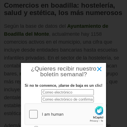
Comercios en boadilla: hostelería,
salud y estética, los más numerosos
Según la base de datos del
Ayuntamiento de
Boadilla del Monte
, actualmente hay 1158
comercios activos en el municipio, una cifra que
incluye desde entidades bancarias hasta escuelas
infantiles privadas. En el sector de la hostelería, se
contabilizan 159 negocios, entre los que destacan
×
¿Quieres recibir nuestro
boletín semanal?
bares,
restaurante
y cafeterías. El segundo grupo
más representado es el de servicios de salud, que
Si no te convence, ¡darse de baja es un clic!
incluye hospitales, clínicas de fisioterapia y
dentales, farmacias, entre otros, con 125
establecimientos. Por su parte, los centros de
estética y peluquerías suman 101 negocios.
Además,
Boadilla
cuenta con 60 comercios de