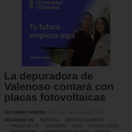
La depuradora de
Valenoso contará con
placas fotovoltaicas
ALEJANDRO MORENO
- Miércoles, 16 Agosto 2023 17:09
ARCHIVADO EN:
EMPRESA
ARROYO VALENOSO
PRESUPUESTO
VALENOSO
AGUA
FONDOS FEDER
DEPURADORA
COMUNIDAD DE MADRID
GETAFE