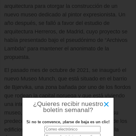
arquitectura para otorgar la construcción de un
nuevo museo dedicado al pintor expresionista. Un
año después, se falló a favor del estudio de
arquitectura Herreros, de Madrid, cuyo proyecto se
había presentado bajo el pseudónimo de “Archivos
Lambda” para mantener el anonimato de la
propuesta.
El pasado mes de octubre de 2021, se inauguró el
nuevo Museo Munch, que está situado en el barrio
de Bjørvika, una zona bañada por uno de los fiordos
que rodean la capital noruega y que está viviendo
×
¿Quieres recibir nuestro
una intensa renovación urbanística. El nuevo
boletín semanal?
museo, que es cinco veces más grande que su
predecesor, se encuentra muy cerca de otro de los
Si no te convence, ¡darse de baja es un clic!
edificios emblemáticos de la capital noruega, la