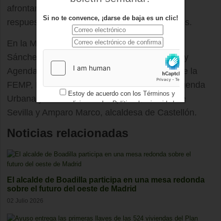
afrontar con agilidad dichos planes y ofrecer
Si no te convence, ¡darse de baja es un clic!
respuestas a las demandas de los ciudadanos.
En la Mesa han participado también Raquel
Sánchez, ministra de Transportes, Movilidad y
Agenda Urbana, Abel Caballero presidente de la
FEMP, David Lucas, secretario general de Agenda
Estoy de acuerdo con los
Términos y
Urbana y Vivienda, Juan Espadas, alcalde de
condiciones
y los
Política de privacidad
Sevilla y Amparo Marco, alcaldesa de Castellón.
Noticias relacionadas
El alcalde de Boadilla participa en una mesa redonda
sobre el futuro del oeste de Madrid
02 Julio 2026