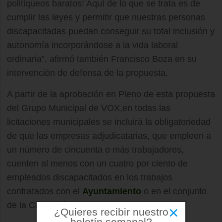
politiqueos baratos! Aquí de lo que se trata es de
cumplir las leyes y permitir que nuestras personas
discapacitadas puedan conseguir su total inclusión y
autonomía incorporándose a la vida laboral
ordinaria”, afirmó también Francisco Boza en su
intervención de defensa de la propuesta.
A partir de la aprobación en Pleno de esta propuesta
del Grupo Municipal de VOX,en todas las
licitaciones municipales se incluirá la obligatoriedad
de que las empresas adjudicatarias, que empleen a
un número de cincuenta o más trabajadores,
cuenten al menos con un cuatro por ciento de
empleados discapacitados en los trabajos
contratados con el
Ayuntamiento
o en el conjunto
de la Compañía.
×
¿Quieres recibir nuestro
boletín semanal?