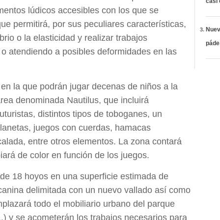
casi
mentos lúdicos accesibles con los que se
que permitirá, por sus peculiares características,
Nueva
ibrio o la elasticidad y realizar trabajos
páde
o o atendiendo a posibles deformidades en las
 en la que podrán jugar decenas de niños a la
área denominada Nautilus, que incluirá
turistas, distintos tipos de toboganes, un
lanetas, juegos con cuerdas, hamacas
calada, entre otros elementos. La zona contará
ará de color en función de los juegos.
 de 18 hoyos en una superficie estimada de
canina delimitada con un nuevo vallado así como
emplazará todo el mobiliario urbano del parque
..) y se acometerán los trabajos necesarios para