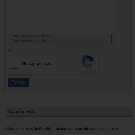
1000
caracteres restantes
1000
caracteres restantes
No soy un robot
Enviar
Lo más leído
Los encierros de Boadilla amplían su recorrido casi cien metros