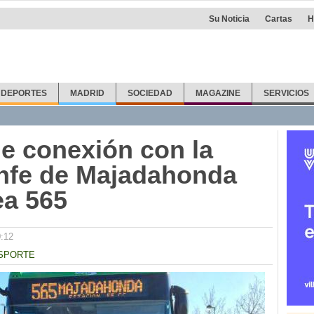
Su Noticia
Cartas
H
DEPORTES
MADRID
SOCIEDAD
MAGAZINE
SERVICIOS
ne conexión con la
enfe de Majadahonda
ea 565
0:12
SPORTE