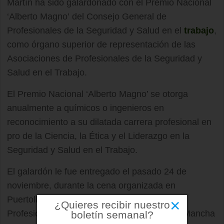
Martín ha sido galardonado con el Premio Nacional
‘Alberto Magno’ del Consejo General de
Profesionales de la Seguridad y Salud en el
trabajo
,
como órgano superior de representación de las
Asociaciones de Profesionales de la Seguridad y
Salud en el Trabajo.
El Premio Nacional ‘Alberto Magno’ se otorga
anualmente a químicos o ingenieros en
reconocimiento a su dilatada carrera profesional en
pro de la Ciencia, la Ética y el Liderazgo en la
Seguridad y Salud en el Trabajo.
El galardón le fue entregado el pasado 24 de
noviembre, durante la cena organizada en
Puertollano por la Asociación de Químicos y
×
¿Quieres recibir nuestro
Profesionales de la Industria de Castilla- La Mancha
boletín semanal?