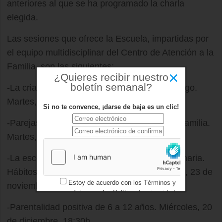
anteriores al que se ha programado la charla
elegida.
Las sesiones que ofrece la Escuela, impartidas por
el equipo multidisciplinar del Centro de Atención a la
Familia, son las siguientes:
×
¿Quieres recibir nuestro
boletín semanal?
-La crianza de 0 a 3 años. El vínculo y el apego.
Martes, 3 de octubre. 18:30h
Si no te convence, ¡darse de baja es un clic!
-Parejas saludables I. La construcción de la familia.
Martes, 24 de octubre. 18:30h
-La escolarización de hijos en educación primaria.
Hábitos y dificultades de aprendizaje. Jueves, 23 de
Estoy de acuerdo con los
Términos y
noviembre. 18:00h
condiciones
y los
Política de privacidad
-Parentalidad positiva de 6 a 12 años. Miércoles, 20
de diciembre. 18:30h