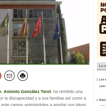
Lo 
Los e
casi
e
,
Antonio González Terol
, ha remitido una
or la discapacidad y a sus familias así como a
Nueva
n este campo animándoles a aportar sus ideas,