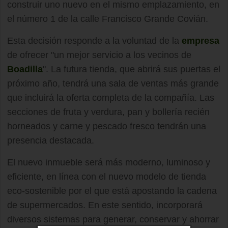
construir uno nuevo en el mismo emplazamiento, en
el número 1 de la calle Francisco Grande Covián.
Esta decisión responde a la voluntad de la
empresa
de ofrecer "un mejor servicio a los vecinos de
Boadilla
". La futura tienda, que abrirá sus puertas el
próximo año, tendrá una sala de ventas más grande
que incluirá la oferta completa de la compañía. Las
secciones de fruta y verdura, pan y bollería recién
horneados y carne y pescado fresco tendrán una
presencia destacada.
El nuevo inmueble será más moderno, luminoso y
eficiente, en línea con el nuevo modelo de tienda
eco-sostenible por el que está apostando la cadena
de supermercados. En este sentido, incorporará
diversos sistemas para generar, conservar y ahorrar