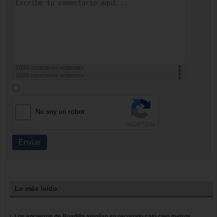
1000
caracteres restantes
1000
caracteres restantes
No soy un robot
Enviar
Lo más leído
Los encierros de Boadilla amplían su recorrido casi cien metros