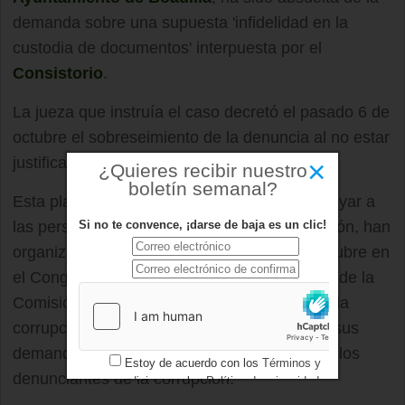
demanda sobre una supuesta 'infidelidad en la
custodia de documentos' interpuesta por el
Consistorio
.
La jueza que instruía el caso decretó el pasado 6 de
octubre el sobreseimiento de la denuncia al no estar
×
justificada la comisión de ningún delito.
¿Quieres recibir nuestro
boletín semanal?
Esta plataforma, que tiene como objetivo apoyar a
Si no te convence, ¡darse de baja es un clic!
las personas que han denunciado la corrupción, han
organizado una reunión el próximo 18 de octubre en
el Congreso de los diputados, con miembros de la
Comisión de justicia y de la Comisión contra la
corrupción para hacer llegar a los diputados sus
demandas de cara al Ley de protección para los
Estoy de acuerdo con los
Términos y
denunciantes de la corrupción.
condiciones
y los
Política de privacidad