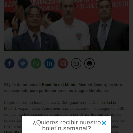
El jefe de policía de
Boadilla del Monte
, Manuel Asenjo, ha sido
seleccionado para participar en estos Juegos Mundiales.
El jefe de policía local, junto a la
Delegación
de la
Comunidad de
Madrid
, viajará hasta
Vancouver
para participar en los juegos este 30
de julio. La Delegación está compuesta por
37 participantes
, de los
×
cuales 16 son policías y el resto bomberos. El grupo está formado por
¿Quieres recibir nuestro
miembros procedentes de San Fernando de Henares, Fuenlabrada,
boletín semanal?
Boadilla del Monte
, Madrid, Colmenar Viejo, Móstoles y Aranjuez.