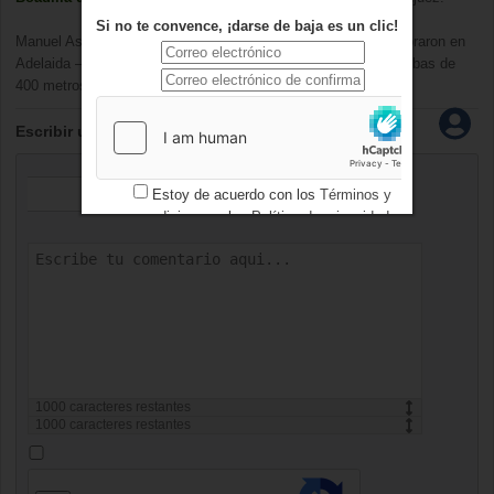
Si no te convence, ¡darse de baja es un clic!
Manuel Asenjo ya participó en estos juegos en
2007
. Se celebraron en
Adelaida –
Australia
-. Logró tres medallas de plata en las pruebas de
400 metros lisos, 400 metros vallas y 800 metros lisos.
Escribir un comentario
Estoy de acuerdo con los
Términos y
condiciones
y los
Política de privacidad
1000
caracteres restantes
1000
caracteres restantes