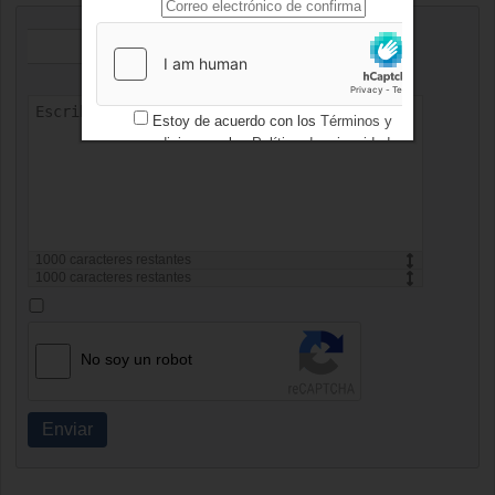
Estoy de acuerdo con los
Términos y
condiciones
y los
Política de privacidad
1000
caracteres restantes
1000
caracteres restantes
No soy un robot
Enviar